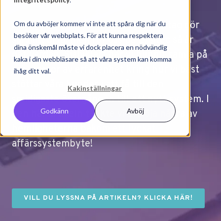
Att byta affärssystem är inget företag gör
Om du avböjer kommer vi inte att spåra dig när du
besöker vår webbplats. För att kunna respektera
särskilt ofta, men för oss på Exsitec så är
dina önskemål måste vi dock placera en nödvändig
det vardag. Självklart har vi hunnit samla på
kaka i din webbläsare så att våra system kan komma
oss massor av erfarenhet kring hur vi bäst
ihåg ditt val.
stöttar våra kunder i att få till den
Kakinställningar
smidigaste övergången till ett nytt system. I
Godkänn
Avböj
den här artikeln tänkte vi avslöja några av
hemligheterna bakom ett lyckat
affärssystembyte!
VILL DU LYSSNA PÅ ARTIKELN? KLICKA HÄR!