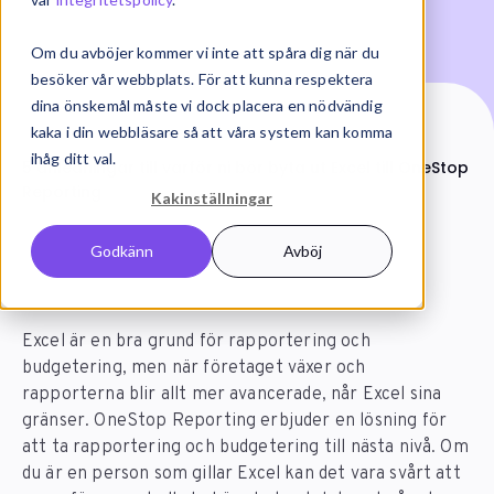
Om du avböjer kommer vi inte att spåra dig när du
besöker vår webbplats. För att kunna respektera
dina önskemål måste vi dock placera en nödvändig
kaka i din webbläsare så att våra system kan komma
Start
Artiklar
ihåg ditt val.
5 anledningar till varför ni bör byta ut Excel till OneStop
Reporting
Kakinställningar
Godkänn
Avböj
Excel är en bra grund för rapportering och
budgetering, men när företaget växer och
rapporterna blir allt mer avancerade, når Excel sina
gränser. OneStop Reporting erbjuder en lösning för
att ta rapportering och budgetering till nästa nivå. Om
du är en person som gillar Excel kan det vara svårt att