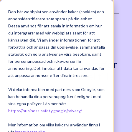
Den här webbplatsen använder kakor (cookies) och
annonsidentifierare som sparas på din enhet.
Dessa används för att samla in information om hur
du interagerar med vår webbplats samt för att
känna igen dig. Vi använder informationen för att
förbättra och anpassa din upplevelse, sammanställa
statistik och göra analyser av våra besökare, samt
5 anledningar till varför
för personanpassad och icke-personlig
annonsering. Det innebär att data kan användas för
ni bör byta ut Excel till
att anpassa annonser efter dina intressen.
OneStop Reporting
Vi delar information med partners som Google, som
kan behandla dina personuppgifter i enlighet med
sina egna policyer. Läs mer här:
2023-05-15 | ERP
https://business.safety.google/privacy/
Mer information om vilka kakor vi använder finns i
vår
integritetspolicy
.