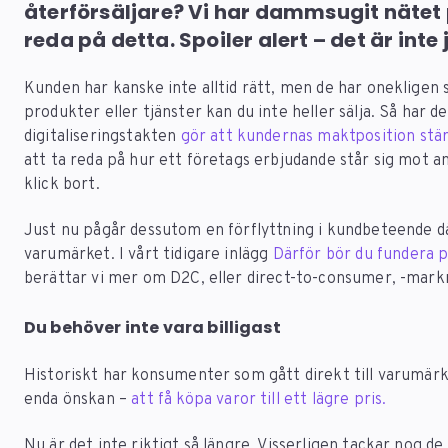
återförsäljare? Vi har dammsugit nätet 
reda på detta. Spoiler alert – det är inte 
Kunden har kanske inte alltid rätt, men de har onekligen
produkter eller tjänster kan du inte heller sälja. Så har d
digitaliseringstakten
gör att kundernas maktposition stär
att ta reda på hur ett företags erbjudande står sig mot 
klick bort.
Just nu pågår dessutom en förflyttning i kundbeteende där 
varumärket. I vårt tidigare inlägg
Därför bör du fundera p
berättar vi mer om D2C, eller direct-to-consumer, -mar
Du behöver inte vara billigast
Historiskt har konsumenter som gått direkt till varumärke
enda önskan –
att få köpa varor till ett lägre pris.
Nu är det inte riktigt så längre. Visserligen tackar nog de f