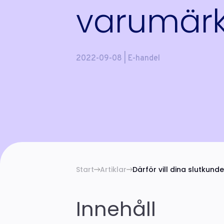
varumär
2022-09-08 | E-handel
Start
Artiklar
Därför vill dina slutkund
Innehåll