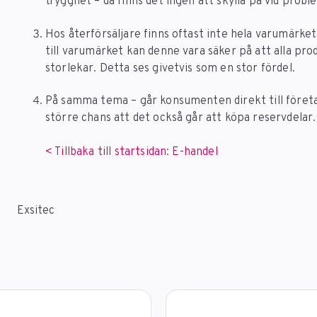
trygghet – då finns det ingen att skylla på vid probl
Hos återförsäljare finns oftast inte hela varumärk
till varumärket kan denne vara säker på att alla produ
storlekar. Detta ses givetvis som en stor fördel.
På samma tema – går konsumenten direkt till företa
större chans att det också går att köpa reservdelar
< Tillbaka till startsidan: E-handel
Exsitec