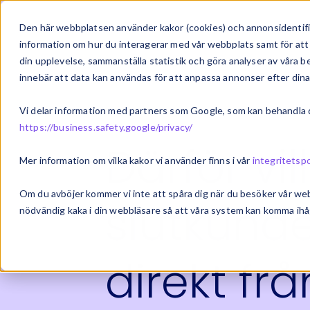
Om oss
Vårt 
Den här webbplatsen använder kakor (cookies) och annonsidentifie
information om hur du interagerar med vår webbplats samt för att 
din upplevelse, sammanställa statistik och göra analyser av våra
innebär att data kan användas för att anpassa annonser efter dina
Vi delar information med partners som Google, som kan behandla di
https://business.safety.google/privacy/
Därför vil
Mer information om vilka kakor vi använder finns i vår
integritetspo
Om du avböjer kommer vi inte att spåra dig när du besöker vår we
slutkund
nödvändig kaka i din webbläsare så att våra system kan komma ihåg
direkt frå