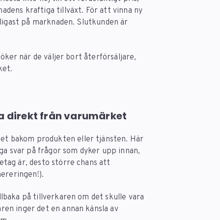
ens kraftiga tillväxt. För att vinna ny
lligast på marknaden. Slutkunden är
öker när de väljer bort återförsäljare,
ket.
pa direkt från varumärket
get bakom produkten eller tjänsten. Här
ga svar på frågor som dyker upp innan,
retag är, desto större chans att
ereringen!).
illbaka på tillverkaren om det skulle vara
karen inger det en annan känsla av