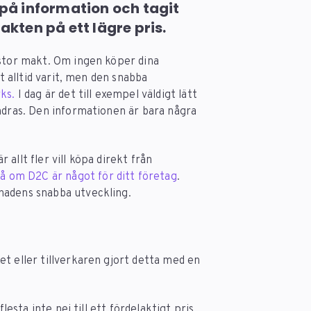
på information och tagit
jakten på ett lägre pris.
 stor makt. Om ingen köper dina
et alltid varit, men den snabba
ks.
I dag är det till exempel väldigt lätt
andras. Den informationen är bara några
allt fler vill köpa direkt från
å om D2C är något för ditt företag
.
knadens snabba utveckling.
t eller tillverkaren gjort detta med en
lesta inte nej till ett fördelaktigt pris,