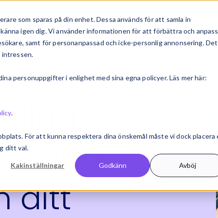
erbjudande
Bransch & roll
Kundcase
Inspiratio
rare som sparas på din enhet. Dessa används för att samla in
känna igen dig. Vi använder informationen för att förbättra och anpas
 besökare, samt för personanpassad och icke-personlig annonsering. Det
 intressen.
na personuppgifter i enlighet med sina egna policyer. Läs mer här:
l dina
licy
.
bbplats. För att kunna respektera dina önskemål måste vi dock placera
er köpa
 ditt val.
Kakinställningar
Godkänn
Avböj
n ditt