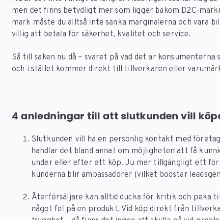
men det finns betydligt mer som ligger bakom D2C-marknad
mark måste du alltså inte sänka marginalerna och vara bi
villig att betala för säkerhet, kvalitet och service.
Så till saken nu då – svaret på vad det är konsumenterna s
och i stället kommer direkt till tillverkaren eller varumär
4 anledningar till att slutkunden vill kö
Slutkunden vill ha en personlig kontakt med företa
handlar det bland annat om möjligheten att få kunni
under eller efter ett köp. Ju mer tillgängligt ett fö
kunderna blir ambassadörer (vilket boostar leadsgen
Återförsäljare kan alltid ducka för kritik och peka t
något fel på en produkt. Vid köp direkt från tillver