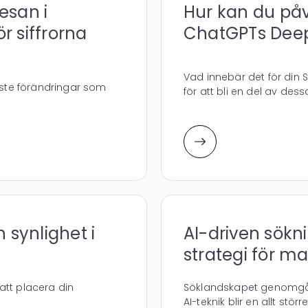
esan i
Hur kan du på
ör siffrorna
ChatGPTs Deep
Vad innebär det för din 
gaste förändringar som
för att bli en del av dess
 synlighet i
AI-driven sökn
strategi för m
att placera din
Söklandskapet genomgår 
AI-teknik blir en allt större