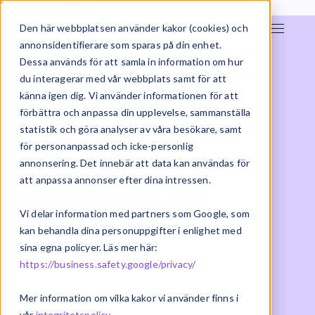
E-handelsplattform
Den här webbplatsen använder kakor (cookies) och
annonsidentifierare som sparas på din enhet.
Dessa används för att samla in information om hur
du interagerar med vår webbplats samt för att
känna igen dig. Vi använder informationen för att
förbättra och anpassa din upplevelse, sammanställa
statistik och göra analyser av våra besökare, samt
för personanpassad och icke-personlig
HubSpot och
annonsering. Det innebär att data kan användas för
att anpassa annonser efter dina intressen.
molntjänster, hur
Vi delar information med partners som Google, som
fungerar det?
kan behandla dina personuppgifter i enlighet med
sina egna policyer. Läs mer här:
https://business.safety.google/privacy/
2022-07-02 | CRM
Mer information om vilka kakor vi använder finns i
vår
integritetspolicy
.