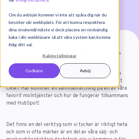
Om du avböjer kommer vi inte att spåra dig när du
besöker vår webbplats. För att kunna respektera
dina önskemål måste vi dock placera en nödvändig
kaka i din webbläsare så att våra system kan komma
ihåg ditt val.
Start
Artiklar
HubSpot och molntjänster, hur fungerar det?
Kakinställningar
Godkänn
Avböj
Funderar du över molntjänster? Eller hur man kan
utnyttja molntjänster för att få ut de mesta av ditt
CRM? Här kommer en sammanfattning på en av våra
favorit molntjänster och hur de fungerar tillsammans
med HubSpot!
Det finns en del verktyg som vi tycker är riktigt heta
och som vi ofta märker är en del av våra sälj- och