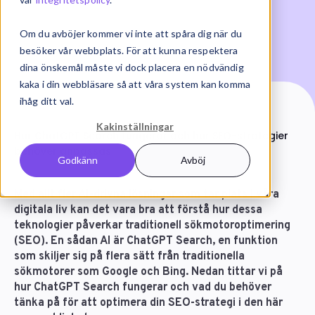
Om du avböjer kommer vi inte att spåra dig när du
besöker vår webbplats. För att kunna respektera
dina önskemål måste vi dock placera en nödvändig
kaka i din webbläsare så att våra system kan komma
ihåg ditt val.
Start
Artiklar
Kakinställningar
Hur ChatGPT Search fungerar och hur SEO-strategier
behöver anpassas
Godkänn
Avböj
Med allt fler AI-drivna lösningar som tar plats i våra
digitala liv kan det vara bra att förstå hur dessa
teknologier påverkar traditionell sökmotoroptimering
(SEO). En sådan AI är ChatGPT Search, en funktion
som skiljer sig på flera sätt från traditionella
sökmotorer som Google och Bing. Nedan tittar vi på
hur ChatGPT Search fungerar och vad du behöver
tänka på för att optimera din SEO-strategi i den här