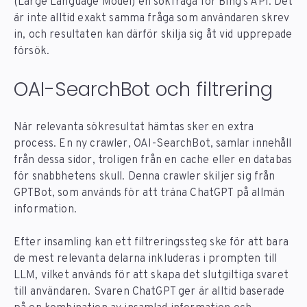
(Large Language Model) en sökfråga för Bing’s API. Det
är inte alltid exakt samma fråga som användaren skrev
in, och resultaten kan därför skilja sig åt vid upprepade
försök.
OAI-SearchBot och filtrering
När relevanta sökresultat hämtas sker en extra
process. En ny crawler, OAI-SearchBot, samlar innehåll
från dessa sidor, troligen från en cache eller en databas
för snabbhetens skull. Denna crawler skiljer sig från
GPTBot, som används för att träna ChatGPT på allmän
information.
Efter insamling kan ett filtreringssteg ske för att bara
de mest relevanta delarna inkluderas i prompten till
LLM, vilket används för att skapa det slutgiltiga svaret
till användaren. Svaren ChatGPT ger är alltid baserade