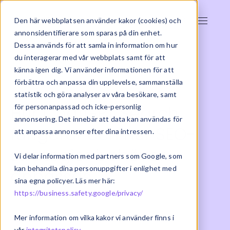
Den här webbplatsen använder kakor (cookies) och
annonsidentifierare som sparas på din enhet.
Dessa används för att samla in information om hur
du interagerar med vår webbplats samt för att
känna igen dig. Vi använder informationen för att
förbättra och anpassa din upplevelse, sammanställa
statistik och göra analyser av våra besökare, samt
Hur ChatGPT Search
för personanpassad och icke-personlig
annonsering. Det innebär att data kan användas för
fungerar och hur SEO-
att anpassa annonser efter dina intressen.
strategier behöver
Vi delar information med partners som Google, som
kan behandla dina personuppgifter i enlighet med
anpassas
sina egna policyer. Läs mer här:
https://business.safety.google/privacy/
2024-12-05 | E-handel
Mer information om vilka kakor vi använder finns i
vår
integritetspolicy
.