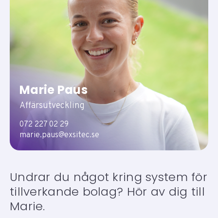
Marie Paus
Affärsutveckling
072 227 02 29
marie.paus@exsitec.se
Undrar du något kring system för
tillverkande bolag? Hör av dig till
Marie.