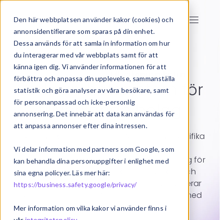
Den här webbplatsen använder kakor (cookies) och
annonsidentifierare som sparas på din enhet.
Dessa används för att samla in information om hur
du interagerar med vår webbplats samt för att
känna igen dig. Vi använder informationen för att
Start
CRM-system
Tillverkningsindustrin
förbättra och anpassa din upplevelse, sammanställa
Verksamhetssystem för
statistik och göra analyser av våra besökare, samt
för personanpassad och icke-personlig
tillverkande bolag
annonsering. Det innebär att data kan användas för
att anpassa annonser efter dina intressen.
Inom tillverkningsindustrin möts man av specifika
utmaningar, vilket kräver effektiv
Vi delar information med partners som Google, som
produktionsplanering och produktinventering för
kan behandla dina personuppgifter i enlighet med
att säkerställa att produkterna tillverkas och
sina egna policyer. Läs mer här:
levereras i tid och med hög kvalitet. Vi levererar
https://business.safety.google/privacy/
system anpassade för dessa utmaningar, med
fokus från affär till utfört projekt.
Mer information om vilka kakor vi använder finns i
vår
integritetspolicy
.