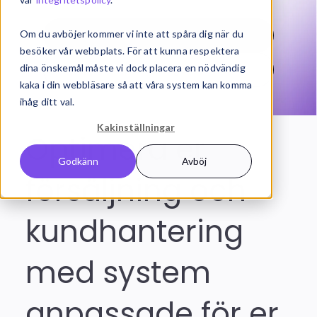
Om du avböjer kommer vi inte att spåra dig när du
Kontakta oss
besöker vår webbplats. För att kunna respektera
dina önskemål måste vi dock placera en nödvändig
Prisförfrågan
kaka i din webbläsare så att våra system kan komma
ihåg ditt val.
Kakinställningar
Optimera er
Godkänn
Avböj
försäljning och
kundhantering
med system
anpassade för er