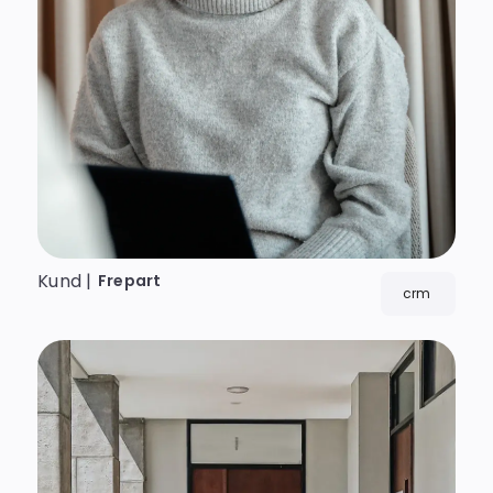
Kund |
Frepart
crm