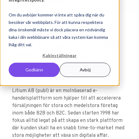
Om du avböjer kommer vi inte att spåra dig när du
besöker vår webbplats. För att kunna respektera
dina önskemål måste vi dock placera en nödvändig
Förenkla och
kaka i din webbläsare så att våra system kan komma
effektivisera din affär
ihåg ditt val.
med Litium PIM
Kakinställningar
Godkänn
Avböj
Historia
Litium AB (publ) är en molnbaserad e-
handelsplattform som hjälper till att accelerera
försäljningen för stora och medelstora företag
inom både B2B och B2C. Sedan starten 1998 har
fokus alltid legat på att skapa en stark plattform
där kunden skall ha en snabb time-to-market med
stora möjligheter att växa sin digitala affär.