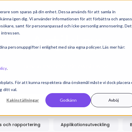
erbjudande
Bransch & roll
Kundcase
Inspiratio
rare som sparas på din enhet. Dessa används för att samla in
känna igen dig. Vi använder informationen för att förbättra och anpas
 besökare, samt för personanpassad och icke-personlig annonsering. Det
Artiklar
 intressen.
na personuppgifter i enlighet med sina egna policyer. Läs mer här:
Ta del av inspiration från oss på Exsitec
licy
.
bbplats. För att kunna respektera dina önskemål måste vi dock placera
 ditt val.
Kakinställningar
Godkänn
Avböj
s och rapportering
Applikationsutveckling