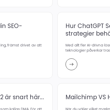
din SEO-
Hur ChatGPT S
strategier beh
g, främst drivet av att
Med allt fler AI-drivna l
teknologier påverkar tradi
är snart här...
Mailchimp VS 
 som kallas DMA. För att
När du väljer vilket mark