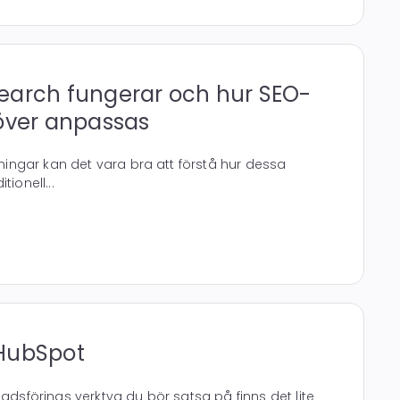
earch fungerar och hur SEO-
över anpassas
ösningar kan det vara bra att förstå hur dessa
tionell...
HubSpot
nadsförings verktyg du bör satsa på finns det lite