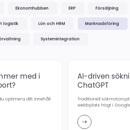
Ekonomhubben
ERP
Försäljning
 logistik
Lön och HRM
Marknadsföring
örvaltning
Systemintegration
mmer med i
AI-driven sökni
ort?
ChatGPT
u optimera ditt innehåll
Traditionell sökmotoropt
webbplats högt i Googles