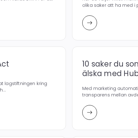
olika saker att ha med i 
Act
10 saker du s
älska med Hu
 lagstiftningen kring
Med marketing automatio
...
transparens mellan avdel