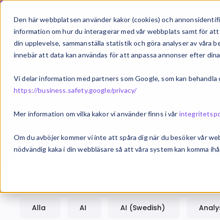
Om oss
Vårt 
Den här webbplatsen använder kakor (cookies) och annonsidentifie
information om hur du interagerar med vår webbplats samt för att 
din upplevelse, sammanställa statistik och göra analyser av våra
innebär att data kan användas för att anpassa annonser efter dina
Vi delar information med partners som Google, som kan behandla di
https://business.safety.google/privacy/
Mer information om vilka kakor vi använder finns i vår
integritetspo
Om du avböjer kommer vi inte att spåra dig när du besöker vår we
nödvändig kaka i din webbläsare så att våra system kan komma ihåg
Alla
AI
AI (Swedish)
Analy