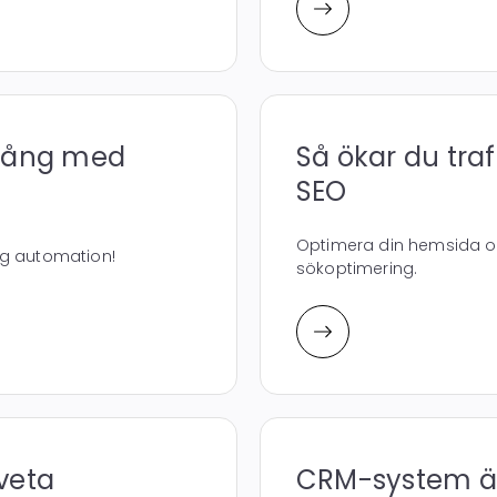
igång med
Så ökar du tra
SEO
Optimera din hemsida oc
ng automation!
sökoptimering.
veta
CRM-system är 