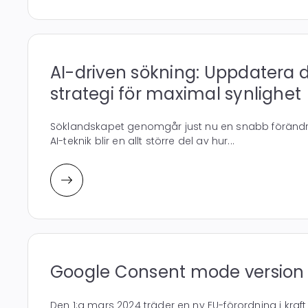
AI-driven sökning: Uppdatera 
strategi för maximal synlighet
Söklandskapet genomgår just nu en snabb förändrin
AI-teknik blir en allt större del av hur...
Google Consent mode version 2 
Den 1:a mars 2024 träder en ny EU-förordning i kraft