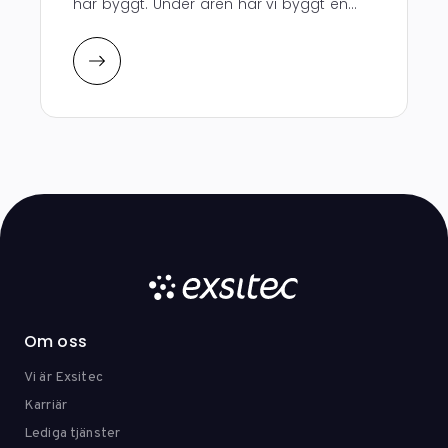
har byggt. Under åren har vi byggt en...
Om oss
Vi är Exsitec
Karriär
Lediga tjänster