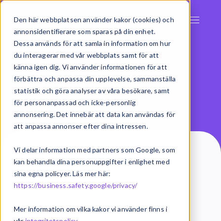
Den här webbplatsen använder kakor (cookies) och
annonsidentifierare som sparas på din enhet.
Dessa används för att samla in information om hur
Artiklar
du interagerar med vår webbplats samt för att
känna igen dig. Vi använder informationen för att
förbättra och anpassa din upplevelse, sammanställa
Ta del av inspiration från oss på Exsitec
statistik och göra analyser av våra besökare, samt
för personanpassad och icke-personlig
annonsering. Det innebär att data kan användas för
att anpassa annonser efter dina intressen.
Vi delar information med partners som Google, som
kan behandla dina personuppgifter i enlighet med
sina egna policyer. Läs mer här:
Alla
AI
AI (Swedish)
https://business.safety.google/privacy/
Analys och rapportering
Mer information om vilka kakor vi använder finns i
vår
integritetspolicy
.