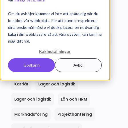
Applikationsutveckling
Om du avböjer kommer vi inte att spåra dig när du
besöker vår webbplats. För att kunna respektera
Budget och prognos
CRM
dina önskemål måste vi dock placera en nödvändig
kaka i din webbläsare så att våra system kan komma
Digital marknadsföring och SEO
E-handel
ihåg ditt val.
Kakinställningar
Ekonomhubben
ERP
Försäljning
Godkänn
Avböj
Hållbarhetsrapportering
IT-säkerhet
Karriär
Lager och logistik
Lager och logistik
Lön och HRM
Marknadsföring
Projekthantering