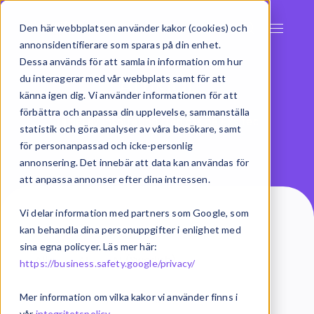
Den här webbplatsen använder kakor (cookies) och
annonsidentifierare som sparas på din enhet.
Dessa används för att samla in information om hur
Artiklar
du interagerar med vår webbplats samt för att
känna igen dig. Vi använder informationen för att
förbättra och anpassa din upplevelse, sammanställa
Ta del av inspiration från oss på Exsitec
statistik och göra analyser av våra besökare, samt
för personanpassad och icke-personlig
annonsering. Det innebär att data kan användas för
att anpassa annonser efter dina intressen.
Vi delar information med partners som Google, som
kan behandla dina personuppgifter i enlighet med
sina egna policyer. Läs mer här:
Alla
AI
AI (Swedish)
https://business.safety.google/privacy/
Analys och rapportering
Mer information om vilka kakor vi använder finns i
vår
integritetspolicy
.