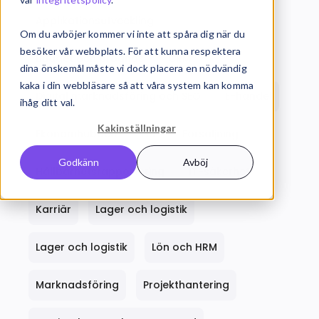
Applikationsutveckling
Om du avböjer kommer vi inte att spåra dig när du
besöker vår webbplats. För att kunna respektera
Budget och prognos
CRM
dina önskemål måste vi dock placera en nödvändig
kaka i din webbläsare så att våra system kan komma
Digital marknadsföring och SEO
E-handel
ihåg ditt val.
Kakinställningar
Ekonomhubben
ERP
Försäljning
Godkänn
Avböj
Hållbarhetsrapportering
IT-säkerhet
Karriär
Lager och logistik
Lager och logistik
Lön och HRM
Marknadsföring
Projekthantering